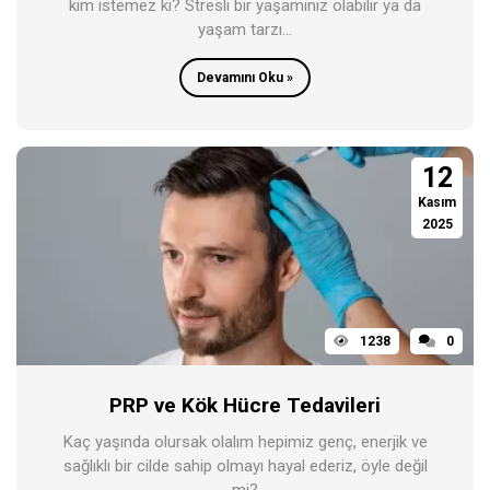
kim istemez ki? Stresli bir yaşamınız olabilir ya da
yaşam tarzı...
Devamını Oku »
12
Kasım
2025
1238
0
PRP ve Kök Hücre Tedavileri
Kaç yaşında olursak olalım hepimiz genç, enerjik ve
sağlıklı bir cilde sahip olmayı hayal ederiz, öyle değil